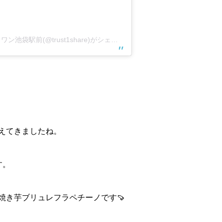
カフェ&コワーキングスペース｜トラストワン池袋駅前(@trust1share)がシェアした投稿
えてきましたね。
す。
焼き芋ブリュレフラペチーノです🍠