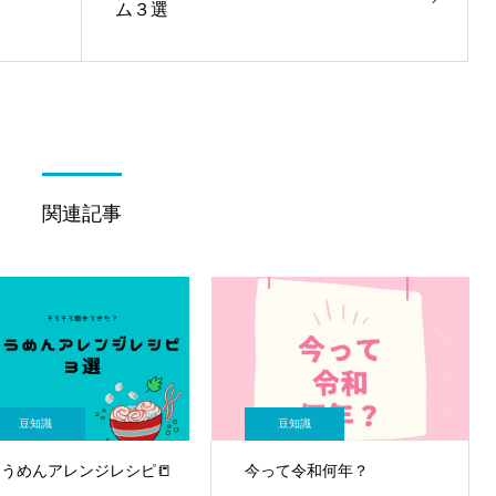
ム３選
関連記事
豆知識
豆知識
そうめんアレンジレシピ📒
今って令和何年？